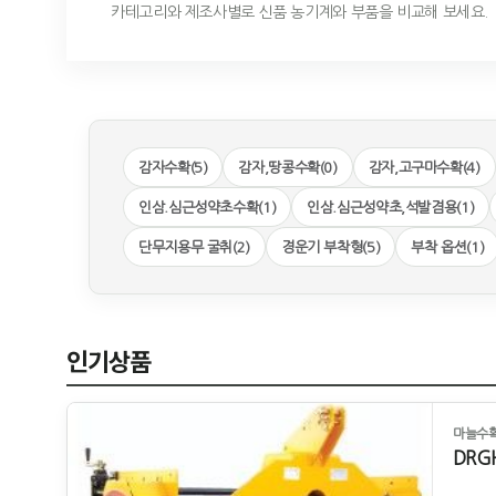
카테고리와 제조사별로 신품 농기계와 부품을 비교해 보세요.
감자수확(5)
감자,땅콩수확(0)
감자,고구마수확(4)
인삼.심근성약초수확(1)
인삼.심근성약초,석발겸용(1)
단무지용무 굴취(2)
경운기 부착형(5)
부착 옵션(1)
인기상품
마늘수확
DRG