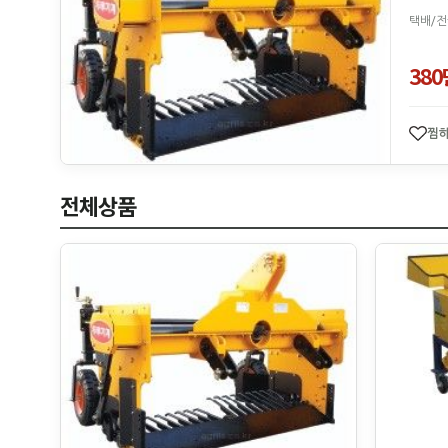
택배/전
38
찜
전체상품