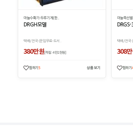
마늘수확기-두루기계(한..
마늘쪽선별기
DRGH모델
DRGS-
택배/전국 (운임무료-도서..
택배/전국 
380만원
308
[적립: 4만2천원]
찜하기
5
상품 보기
찜하기