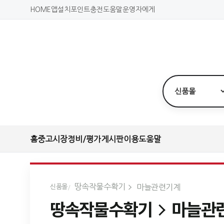
HOME
앱설치
포인트충전
도움말
운영자에게
홈
중고시장
정비/평가
게시판
이용도움말
땅속작물수확기
마늘관련기계
신품몰
땅속작물수확기
마늘관