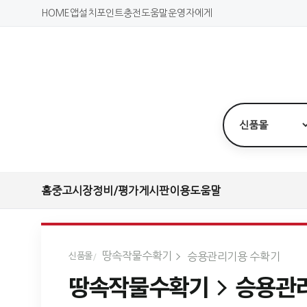
HOME
앱설치
포인트충전
도움말
운영자에게
홈
중고시장
정비/평가
게시판
이용도움말
땅속작물수확기
승용관리기용 수확기
신품몰
땅속작물수확기
승용관