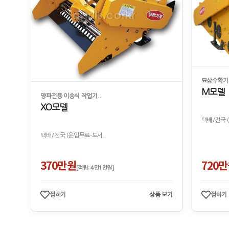
묘삼수확기 (
M모델
양파전용 이송식 작업기..
XO모델
택배/전국 
택배/전국 (운임무료-도서..
370만원
720
[적립: 4만1천원]
찜하기
상품 보기
찜하기