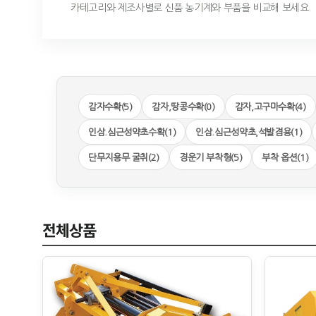
카테고리와 제조사별로 신품 농기계와 부품을 비교해 보세요.
감자수확(5)
감자,땅콩수확(0)
감자,고구마수확(4)
인삼.심근성약초수확(1)
인삼.심근성약초,석발겸용(1)
단무지용무 굴취(2)
경운기 부착형(5)
부착 옵션(1)
전체상품