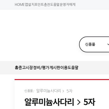
HOME
앱설치
포인트충전
도움말
운영자에게
홈
중고시장
정비/평가
게시판
이용도움말
알루미늄사다리
5자
신품몰
알루미늄사다리
5자