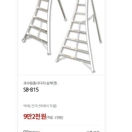
과수원용사다리-삼부(한..
SB-815
택배/전국 (택배비 착불)
9만2천원
[적립: 2천원]