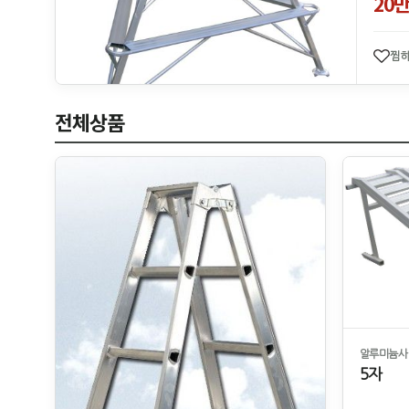
20
찜
전체상품
알루미늄사
5자