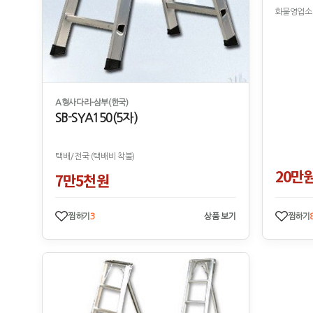
화물영업소 
A형사다리-삼부(한국)
SB-SYA150(5자)
택배/전국 (택배비 착불)
20만
7만5천원
찜하기
3
상품 보기
찜하기