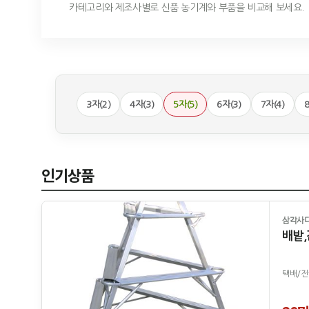
카테고리와 제조사별로 신품 농기계와 부품을 비교해 보세요.
3자(2)
4자(3)
5자(5)
6자(3)
7자(4)
8
인기상품
삼각사다
배밭,
택배/전