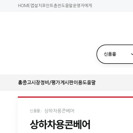
HOME
앱설치
포인트충전
도움말
운영자에게
홈
중고시장
정비/평가
게시판
이용도움말
상하차용콘베어
신품몰
상하차용콘베어