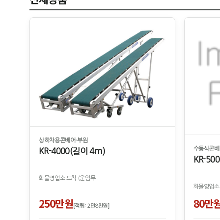
상하차용콘베어-부원
수동식콘베
KR-4000(길이 4m)
KR-500
화물영업소 도착 (운임무..
화물영업소 
250만원
80만
[적립: 2만8천원]