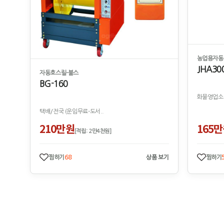
농업용자동
JHA30
자동호스릴-불스
BG-160
화물영업소 
택배/전국 (운임무료-도서..
210만원
165
[적립: 2만4천원]
찜하기
68
상품 보기
찜하기