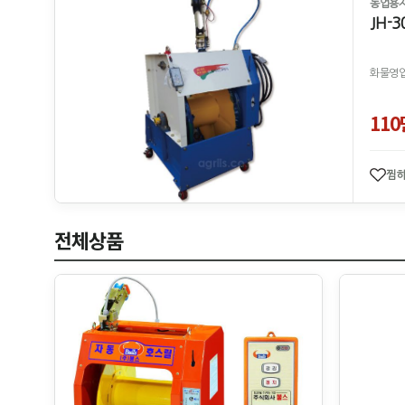
농업용
JH-
화물영업
11
찜
전체상품