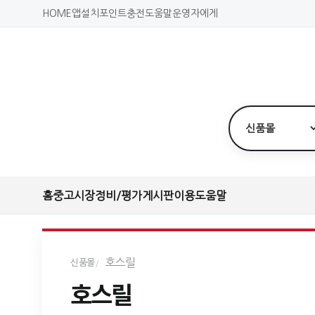
HOME
앱설치
포인트충전
도움말
운영자에게
홈
중고시장
정비/평가
게시판
이용도움말
호스릴
신품몰
호스릴