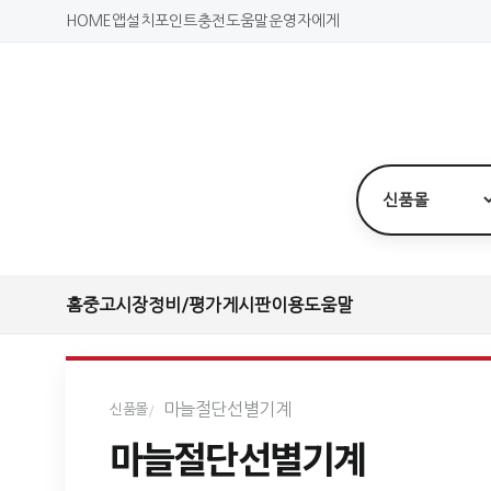
HOME
앱설치
포인트충전
도움말
운영자에게
홈
중고시장
정비/평가
게시판
이용도움말
마늘절단선별기계
신품몰
마늘절단선별기계