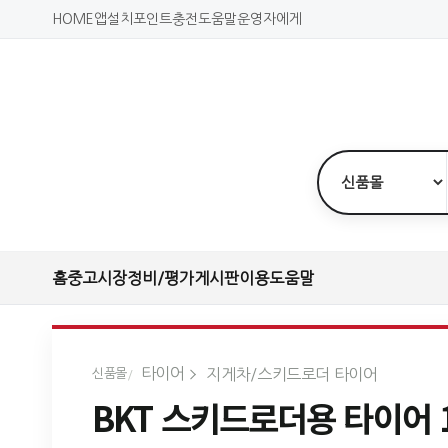
HOME
앱설치
포인트충전
도움말
운영자에게
홈
중고시장
정비/평가
게시판
이용도움말
타이어
지게차/스키드로더 타이어
신품몰
BKT 스키드로더용 타이어 12