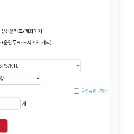
금/신용카드/계좌이체
 (운임무료-도서지역 제외)
옵션품만 구입시
개