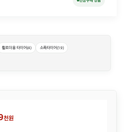
안심구매 상품
휠로더용 타이어(4)
소폭타이어(19)
9
천원