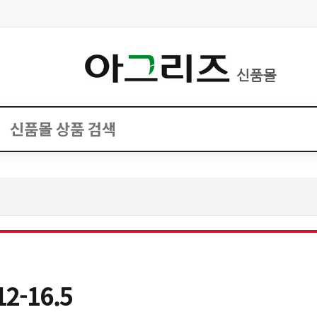
신품몰
-16.5