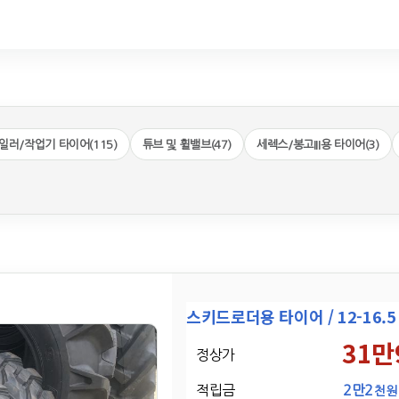
일러/작업기 타이어(115)
튜브 및 휠밸브(47)
세렉스/봉고III용 타이어(3)
스키드로더용 타이어 / 12-16.5
31만
정상가
적립금
2만2
천원