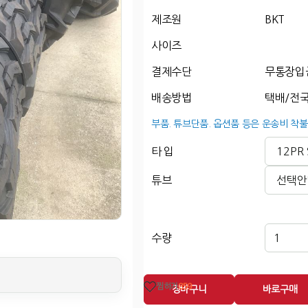
제조원
BKT
사이즈
결제수단
무통장입
배송방법
택배/전국
부품. 튜브단품. 옵션품 등은 운송비 착불
타 입
튜브
수량
찜하기
859
장바구니
바로구매