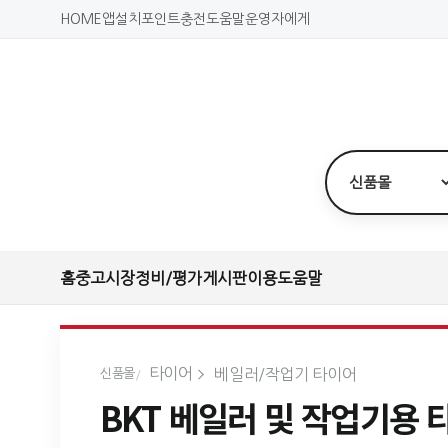
HOME
앱설치
포인트충전
도움말
운영자에게
홈
중고시장
정비/평가
게시판
이용도움말
타이어
베일러/작업기 타이어
신품몰
BKT 베일러 및 작업기용 타이