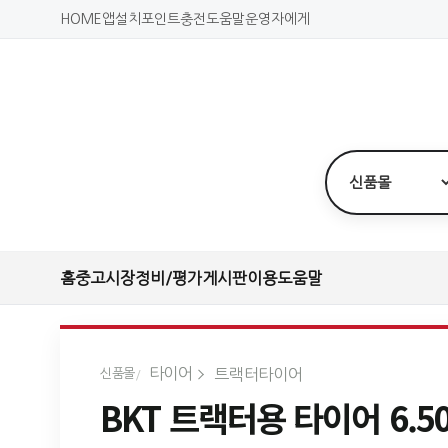
HOME
앱설치
포인트충전
도움말
운영자에게
홈
중고시장
정비/평가
게시판
이용도움말
타이어
트랙터타이어
신품몰
BKT 트랙터용 타이어 6.50