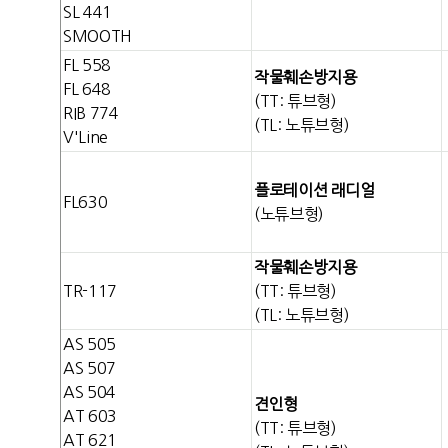
SL 441
SMOOTH
FL 558
작물훼손방지용
FL 648
(TT: 튜브형)
RIB 774
(TL: 노튜브형)
V'Line
플로테이션 래디얼
FL630
(노튜브형)
작물훼손방지용
TR-117
(TT: 튜브형)
(TL: 노튜브형)
AS 505
AS 507
AS 504
견인형
AT 603
(TT: 튜브형)
AT 621