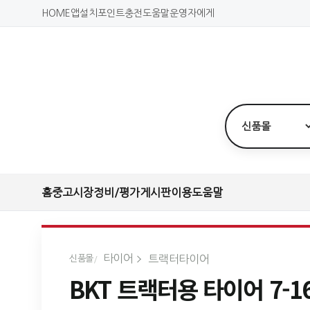
HOME
앱설치
포인트충전
도움말
운영자에게
홈
중고시장
정비/평가
게시판
이용도움말
타이어
트랙터타이어
신품몰
BKT 트랙터용 타이어 7-16 