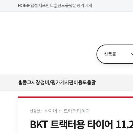
HOME
앱설치
포인트충전
도움말
운영자에게
홈
중고시장
정비/평가
게시판
이용도움말
타이어
트랙터타이어
신품몰
BKT 트랙터용 타이어 11.2