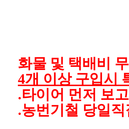
화물 및 택배비 무료
4개 이상 구입시 
.타이어 먼저 보
.농번기철 당일직