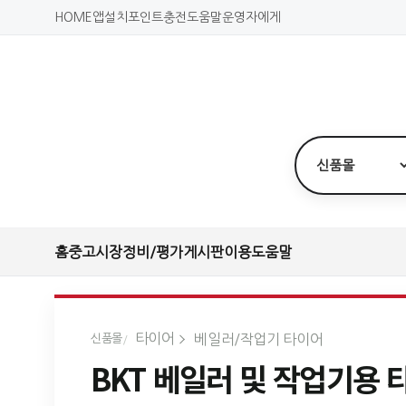
HOME
앱설치
포인트충전
도움말
운영자에게
홈
중고시장
정비/평가
게시판
이용도움말
타이어
베일러/작업기 타이어
신품몰
BKT 베일러 및 작업기용 타이어