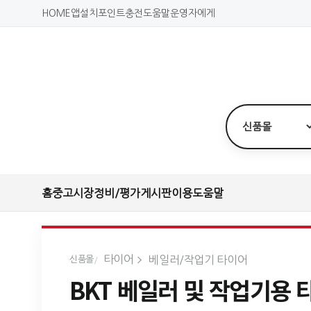
HOME
앱설치
포인트충전
도움말
운영자에게
홈
중고시장
정비/평가
게시판
이용도움말
타이어
베일러/작업기 타이어
신품몰
BKT 베일러 및 작업기용 타이어