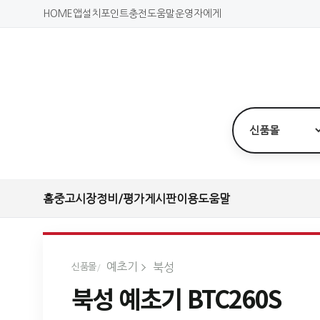
HOME
앱설치
포인트충전
도움말
운영자에게
홈
중고시장
정비/평가
게시판
이용도움말
예초기
북성
신품몰
북성 예초기 BTC260S