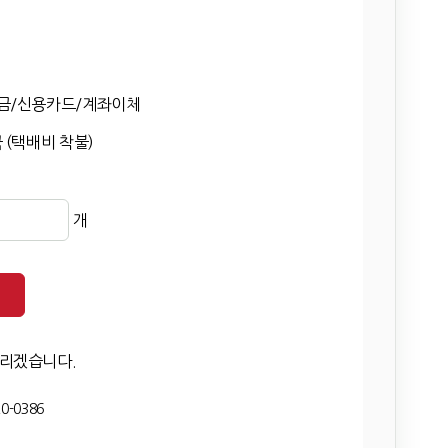
금/신용카드/계좌이체
 (택배비 착불)
개
드리겠습니다.
0-0386