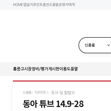
HOME
앱설치
포인트충전
도움말
운영자에게
홈
중고시장
정비/평가
게시판
이용도움말
타이어
튜브 및 휠밸브
신품몰
동아 튜브 14.9-28