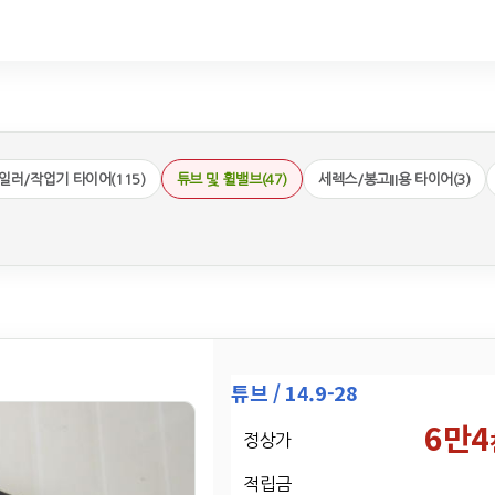
일러/작업기 타이어(115)
튜브 및 휠밸브(47)
세렉스/봉고III용 타이어(3)
튜브 / 14.9-28
6만4
정상가
적립금