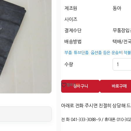
제조원
동아
사이즈
결제수단
무통장입
배송방법
택배/전국
부품. 튜브단품. 옵션품 등은 운송비 착불
수량
찜하기
82
장바구니
바로구매
아래로 전화 주시면 친절히 상담해 
전 화 041-333-3088~9 / 휴대폰 010-302