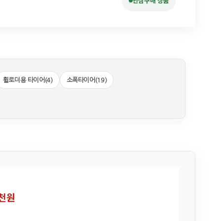
안심구매 상품
휠로더용 타이어(4)
소폭타이어(19)
천원