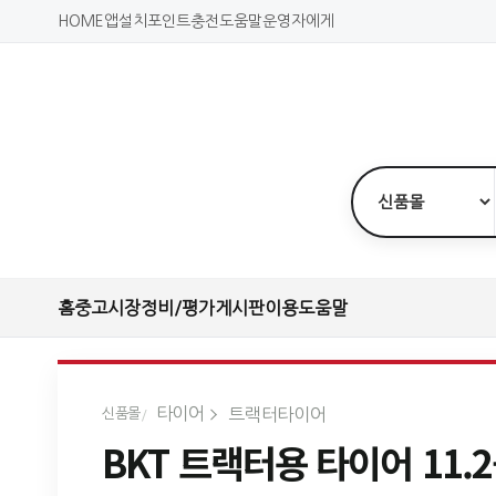
HOME
앱설치
포인트충전
도움말
운영자에게
홈
중고시장
정비/평가
게시판
이용도움말
타이어
트랙터타이어
신품몰
BKT 트랙터용 타이어 11.2-