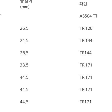
굽 깊이
패턴
(mm)
T
AS504 TT
26.5
TR 126
24.5
TR 144
26.5
TR144
38.5
TR 171
44.5
TR 171
44.5
TR 171
44.5
TR171