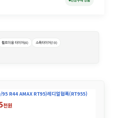
안심구매 상품
휠로더용 타이어(4)
소폭타이어(19)
0/95 R44 AMAX RT95)레디얼협폭(RT955)
5
천원