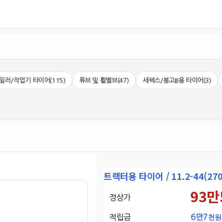
일러/작업기 타이어(115)
튜브 및 휠밸브(47)
세렉스/봉고III용 타이어(3)
트랙터용 타이어 / 11.2-44(27
93만
정상가
적립금
6만7
천원