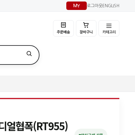
MY
로그아웃
ENGLISH
카테고리
주문배송
장바구니
레디얼협폭(RT955)