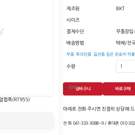
제조원
BKT
사이즈
결제수단
무통장입
배송방법
택배/전국
부품. 튜브단품. 옵션품 등은 운송비 착불
수량
찜하기
장바구니
바로구매
디얼협폭(RT955)
아래로 전화 주시면 친절히 상담해 
전 화 041-333-3088~9 / 휴대폰 010-302