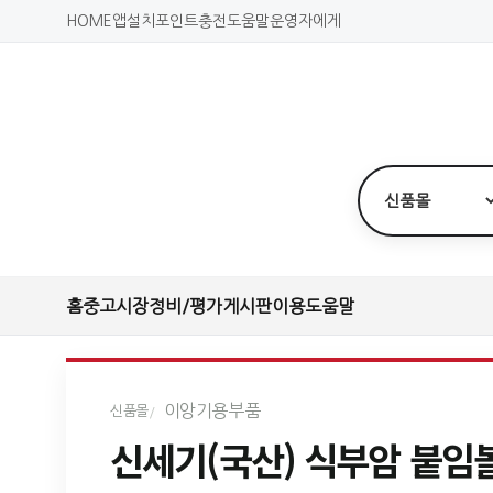
HOME
앱설치
포인트충전
도움말
운영자에게
홈
중고시장
정비/평가
게시판
이용도움말
이앙기용부품
신품몰
신세기(국산) 식부암 붙임볼