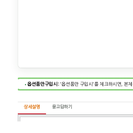
옵션품만구입시:
'옵션품만 구입시'를 체크하시면, 본
상세설명
묻고답하기