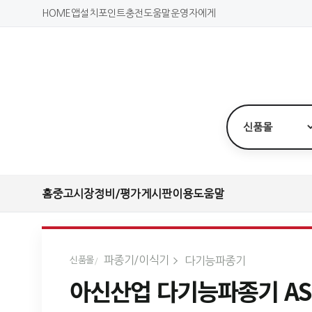
HOME
앱설치
포인트충전
도움말
운영자에게
홈
중고시장
정비/평가
게시판
이용도움말
파종기/이식기
다기능파종기
신품몰
아신산업 다기능파종기 ASD