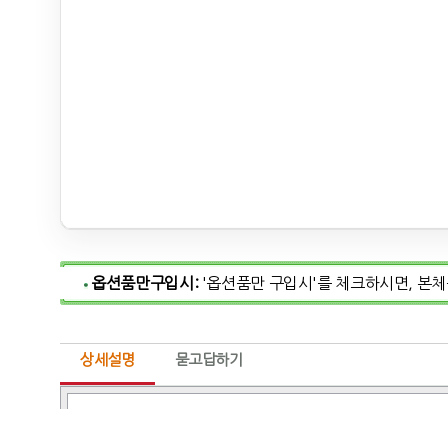
옵션품만구입시:
'옵션품만 구입시'를 체크하시면, 본
상세설명
묻고답하기