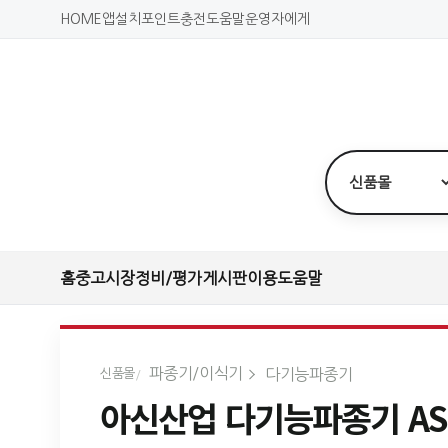
HOME
앱설치
포인트충전
도움말
운영자에게
홈
중고시장
정비/평가
게시판
이용도움말
파종기/이식기
다기능파종기
신품몰
아신산업 다기능파종기 ASD