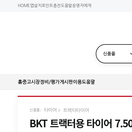
HOME
앱설치
포인트충전
도움말
운영자에게
홈
중고시장
정비/평가
게시판
이용도움말
타이어
트랙터타이어
신품몰
BKT 트랙터용 타이어 7.50