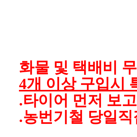
화물 및 택배비 무료
4개 이상 구입시 
.타이어 먼저 보
.농번기철 당일직