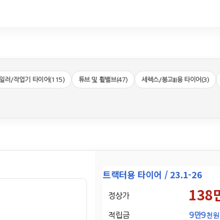
일러/작업기 타이어(115)
튜브 및 휠밸브(47)
세렉스/봉고III용 타이어(3)
트랙터용 타이어 / 23.1-26
138
정상가
적립금
9만9
천원