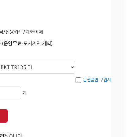
금/신용카드/계좌이체
 (운임무료-도서지역 제외)
옵션품만 구입시
개
드리겠습니다.