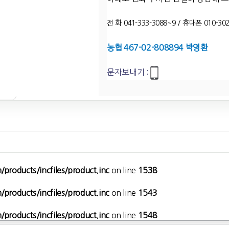
전 화 041-333-3088~9 / 휴대폰 010-302
농협 467-02-808894 박영환
문자보내기 :
products/incfiles/product.inc
on line
1538
products/incfiles/product.inc
on line
1543
products/incfiles/product.inc
on line
1548