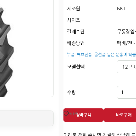
제조원
BKT
사이즈
결제수단
무통장입
배송방법
택배/전국
부품. 튜브단품. 옵션품 등은 운송비 착불
모델선택
수량
찜하기
장바구니
바로구매
아래로 전화 주시면 친절히 상담해 