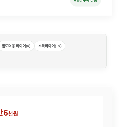
안심구매 상품
휠로더용 타이어(4)
소폭타이어(19)
만6
천원