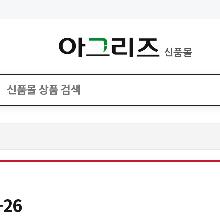
신품몰
-26