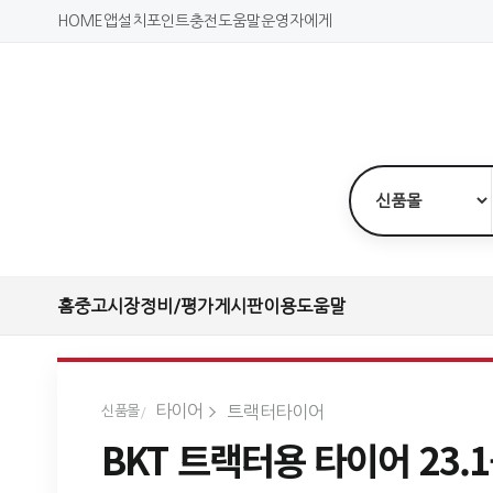
HOME
앱설치
포인트충전
도움말
운영자에게
홈
중고시장
정비/평가
게시판
이용도움말
타이어
트랙터타이어
신품몰
BKT 트랙터용 타이어 23.1